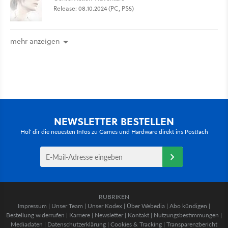
Release: 08.10.2024 (PC, PS5)
mehr anzeigen
NEWSLETTER BESTELLEN
Hol' dir die neuesten Infos zu Games und Hardware direkt ins Postfach
RUBRIKEN
Impressum
|
Unser Team
|
Unser Kodex
|
Über Webedia
|
Abo kündigen
|
Bestellung widerrufen
|
Karriere
|
Newsletter
|
Kontakt
|
Nutzungsbestimmungen
|
Mediadaten
|
Datenschutzerklärung
|
Cookies & Tracking
|
Transparenzbericht