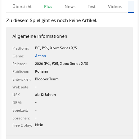
Übersicht
Plus
News
Test
Videos
Ar
Zu diesem Spiel gibt es noch keine Artikel.
Allgemeine Informationen
PC, PS5, Xbox Series X/S
Plattform:
Action
Genre:
2026 (PC, PS5, Xbox Series X/S)
Release:
Konami
Publisher:
Bloober Team
Entwickler:
-
Webseite:
ab 12 Jahren
USK:
-
DRM:
-
Spielzeit:
-
Sprachen:
Nein
Free 2 play: