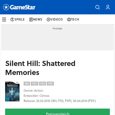
SPIELE
NEWS
VIDEOS
TECH
Silent Hill: Shattered
Memories
WII
PSV
PS2
PSP
Genre: Action
Entwickler: Climax
Release: 25.02.2010 (Wii, PS2, PSP), 30.04.2014 (PSV)
Preisvergleich