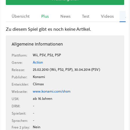
Übersicht
Plus
News
Test
Videos
Ar
Zu diesem Spiel gibt es noch keine Artikel.
Allgemeine Informationen
Wii, PSV, PS2, PSP
Plattform:
Action
Genre:
25.02.2010 (Wii, PS2, PSP), 30.04.2014 (PSV)
Release:
Konami
Publisher:
Climax
Entwickler:
www.konami.com/shsm
Webseite:
ab 16 Jahren
USK:
-
DRM:
-
Spielzeit:
-
Sprachen:
Nein
Free 2 play: