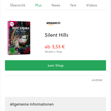
Übersicht
Plus
News
Test
Videos
Ar
Silent Hills
ab 3,53 €
Versand s. Shop
zum Shop
ANZEIGE
Allgemeine Informationen