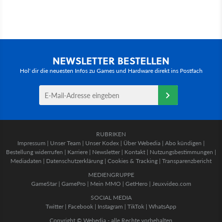
NEWSLETTER BESTELLEN
Hol' dir die neuesten Infos zu Games und Hardware direkt ins Postfach
RUBRIKEN
Impressum
|
Unser Team
|
Unser Kodex
|
Über Webedia
|
Abo kündigen
|
Bestellung widerrufen
|
Karriere
|
Newsletter
|
Kontakt
|
Nutzungsbestimmungen
|
Mediadaten
|
Datenschutzerklärung
|
Cookies & Tracking
|
Transparenzbericht
MEDIENGRUPPE
GameStar
|
GamePro
|
Mein MMO
|
GetHero
|
Jeuxvideo.com
SOCIAL MEDIA
Twitter
|
Facebook
|
Instagram
|
TikTok
|
WhatsApp
Copyright © Webedia - alle Rechte vorbehalten