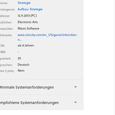
Strategie
enre:
Aufbau-Strategie
ntergenre:
12.11.2013 (PC)
elease:
Electronic Arts
ublisher:
Maxis Software
ntwickler:
www.simcity.com/en_US/game/info/cities-
ebseite:
o…
ab 6 Jahren
SK:
-
DRM:
20
pielzeit:
Deutsch
prachen:
Nein
ree 2 play:
Minimale Systemanforderungen
Empfohlene Systemanforderungen