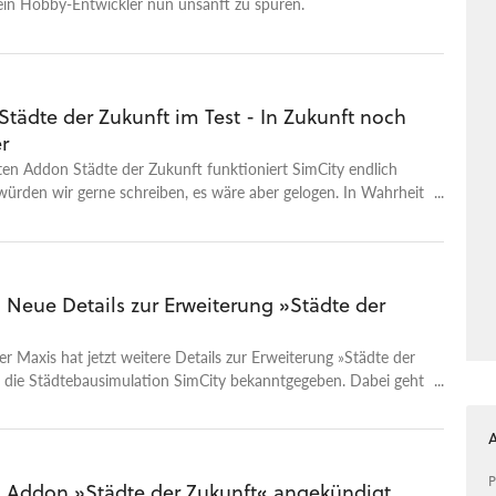
in Hobby-Entwickler nun unsanft zu spüren.
Städte der Zukunft im Test - In Zukunft noch
r
en Addon Städte der Zukunft funktioniert SimCity endlich
würden wir gerne schreiben, es wäre aber gelogen. In Wahrheit
 es immer noch nicht, wie unser Test zu SimCity: Cities of
igt.
 Neue Details zur Erweiterung »Städte der
r Maxis hat jetzt weitere Details zur Erweiterung »Städte der
r die Städtebausimulation SimCity bekanntgegeben. Dabei geht
derem um die neuen Regionen.
P
- Addon »Städte der Zukunft« angekündigt,