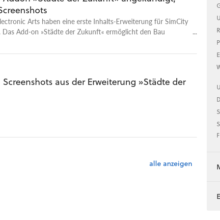
G
 Screenshots
U
ectronic Arts haben eine erste Inhalts-Erweiterung für SimCity
R
. Das Add-on »Städte der Zukunft« ermöglicht den Bau
er Städte mit Mega-Wolkenkratzern.
P
E
W
- Screenshots aus der Erweiterung »Städte der
U
S
S
F
alle anzeigen