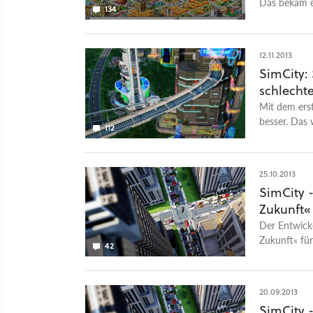
Das bekam e
134
12.11.2013
SimCity: 
schlechte
Mit dem erst
besser. Das 
112
funktioniert
Tomorrow ze
25.10.2013
SimCity -
Zukunft«
Der Entwicke
Zukunft« fü
42
es unter an
20.09.2013
SimCity 