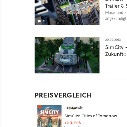
Trailer &
Maxis und El
angekündigt
71
futuristisch
20.09.2013
SimCity 
Zukunft«
PREISVERGLEICH
SimCity: Cities of Tomorrow
ab 2,99 €