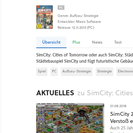
PC
Genre: Aufbau-Strategie
Entwickler: Maxis Software
Release: 12.11.2013 (PC)
Übersicht
Plus
News
Test
SimCity: Cities of Tomorrow oder auch SimCity: Städ
Städtebauspiel SimCity und fügt futuristische Gebäud
Spiel
PC
Aufbau-Strategie
Strategie
Electroni
AKTUELLES
zu SimCity: Citi
01.08.2018
SimCity 
Verstoß e
Auch 25 Jahr