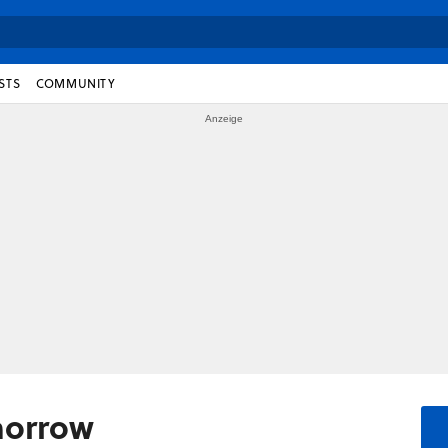
STS
COMMUNITY
omorrow