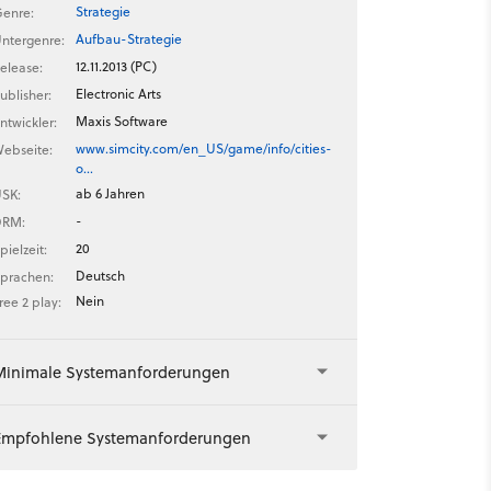
Strategie
enre:
Aufbau-Strategie
ntergenre:
12.11.2013 (PC)
elease:
Electronic Arts
ublisher:
Maxis Software
ntwickler:
www.simcity.com/en_US/game/info/cities-
ebseite:
o…
ab 6 Jahren
SK:
-
DRM:
20
pielzeit:
Deutsch
prachen:
Nein
ree 2 play:
Minimale Systemanforderungen
Empfohlene Systemanforderungen