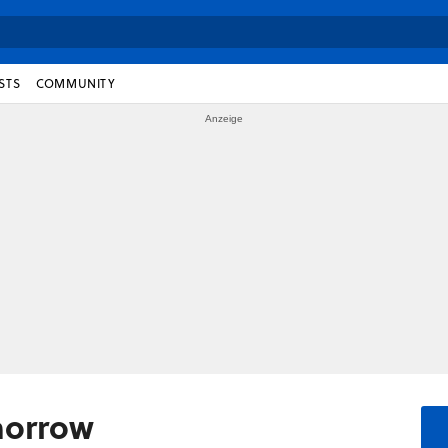
STS
COMMUNITY
omorrow