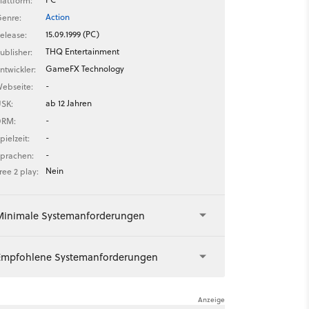
lattform:
Action
enre:
15.09.1999 (PC)
elease:
THQ Entertainment
ublisher:
GameFX Technology
ntwickler:
-
ebseite:
ab 12 Jahren
SK:
-
DRM:
-
pielzeit:
-
prachen:
Nein
ree 2 play:
Minimale Systemanforderungen
Empfohlene Systemanforderungen