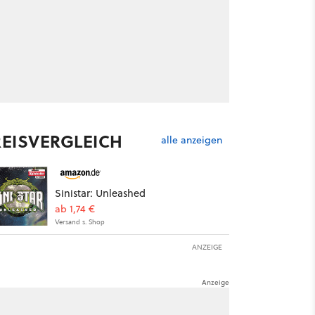
REISVERGLEICH
alle anzeigen
Sinistar: Unleashed
ab 1,74 €
Versand s. Shop
ANZEIGE