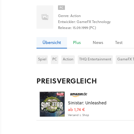
PC
Genre: Action
Entwickler: GameFX Technology
Release: 15.09.1999 (PC)
Übersicht
Plus
News
Test
Spiel
PC
Action
THQ Entertainment
GameFX T
PREISVERGLEICH
Sinistar: Unleashed
ab 1,74 €
Versand s. Shop