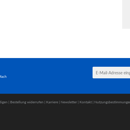
tfach
digen
|
Bestellung widerrufen
|
Karriere
|
Newsletter
|
Kontakt
|
Nutzungsbestimmunge