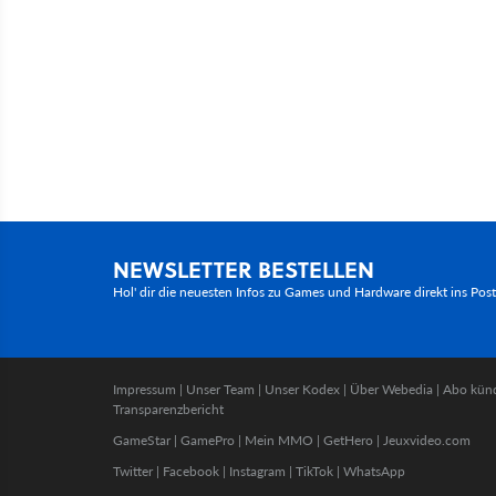
NEWSLETTER BESTELLEN
Hol' dir die neuesten Infos zu Games und Hardware direkt ins Pos
Impressum
|
Unser Team
|
Unser Kodex
|
Über Webedia
|
Abo kün
Transparenzbericht
GameStar
|
GamePro
|
Mein MMO
|
GetHero
|
Jeuxvideo.com
Twitter
|
Facebook
|
Instagram
|
TikTok
|
WhatsApp