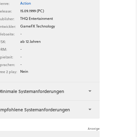
Action
enre:
15.09.1999 (PC)
elease:
THQ Entertainment
ublisher:
GameFX Technology
ntwickler:
-
ebseite:
ab 12 Jahren
SK:
-
DRM:
-
pielzeit:
-
prachen:
Nein
ree 2 play:
Minimale Systemanforderungen
Empfohlene Systemanforderungen