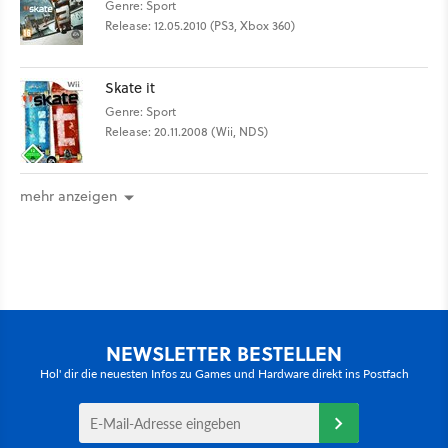
Genre: Sport
Release: 12.05.2010 (PS3, Xbox 360)
Skate it
Genre: Sport
Release: 20.11.2008 (Wii, NDS)
mehr anzeigen
NEWSLETTER BESTELLEN
Hol' dir die neuesten Infos zu Games und Hardware direkt ins Postfach