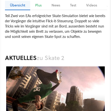
Übersicht
Plus
News
Test
Videos
Ar
Teil Zwei von EAs erfolgreicher Skate-Simulation bietet wie bereits
der Vorgänger die intuitive Flick-it-Steuerung. Doppelt so viele
Tricks wie im Vorgänger sind mit an Bord, ausserdem besteht nun
die Möglichkeit sein Brett zu verlassen, um Objekte zu bewegen
und somit seinen eigenen Skate-Spot zu schaffen.
Spiel
PlayStation 3
Xbox 360
PlayStation
Xbox
Sport
Electronic Arts
Electronic Arts
Skate 2
AKTUELLES
zu Skate 2