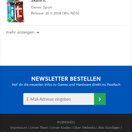
Skate it
Genre: Sport
Release: 20.11.2008 (Wii, NDS)
mehr anzeigen
NEWSLETTER BESTELLEN
Hol' dir die neuesten Infos zu Games und Hardware direkt ins Postfach
RUBRIKEN
Impressum
|
Unser Team
|
Unser Kodex
|
Über Webedia
|
Abo kündigen
|