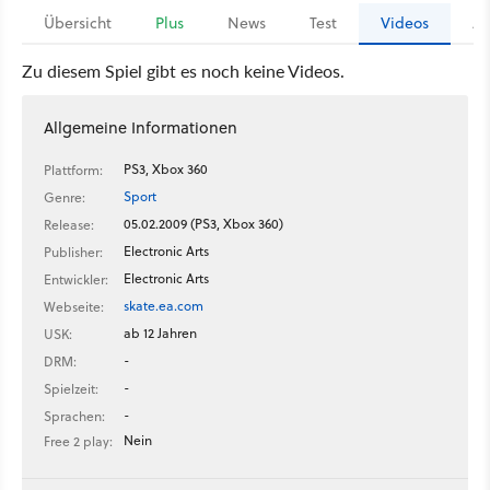
Übersicht
Plus
News
Test
Videos
Ar
Zu diesem Spiel gibt es noch keine Videos.
Allgemeine Informationen
PS3, Xbox 360
Plattform:
Sport
Genre:
05.02.2009 (PS3, Xbox 360)
Release:
Electronic Arts
Publisher:
Electronic Arts
Entwickler:
skate.ea.com
Webseite:
ab 12 Jahren
USK:
-
DRM:
-
Spielzeit:
-
Sprachen:
Nein
Free 2 play: