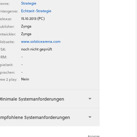
Strategie
enre:
Echtzeit-Strategie
ntergenre:
15.10.2013 (PC)
elease:
Zynga
ublisher:
Zynga
ntwickler:
www.solsticearena.com
ebseite:
noch nicht geprüft
SK:
-
DRM:
-
pielzeit:
-
prachen:
Nein
ree 2 play:
Minimale Systemanforderungen
Empfohlene Systemanforderungen