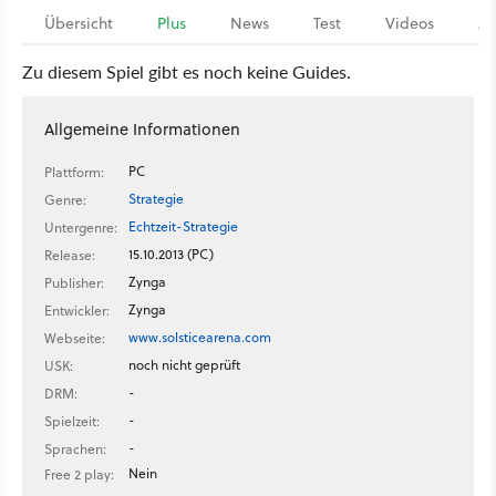
Übersicht
Plus
News
Test
Videos
Ar
Zu diesem Spiel gibt es noch keine Guides.
Allgemeine Informationen
PC
Plattform:
Strategie
Genre:
Echtzeit-Strategie
Untergenre:
15.10.2013 (PC)
Release:
Zynga
Publisher:
Zynga
Entwickler:
www.solsticearena.com
Webseite:
noch nicht geprüft
USK:
-
DRM:
-
Spielzeit:
-
Sprachen:
Nein
Free 2 play: