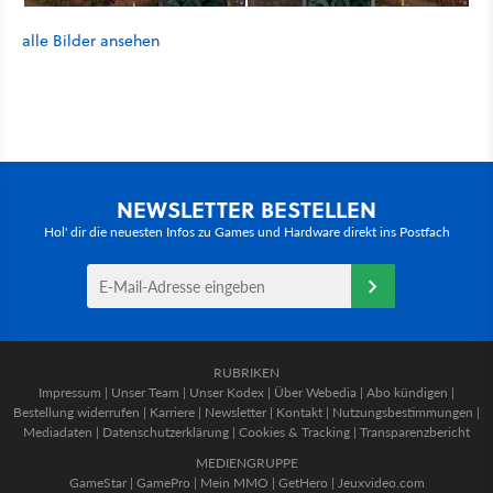
alle Bilder ansehen
NEWSLETTER BESTELLEN
Hol' dir die neuesten Infos zu Games und Hardware direkt ins Postfach
RUBRIKEN
Impressum
|
Unser Team
|
Unser Kodex
|
Über Webedia
|
Abo kündigen
|
Bestellung widerrufen
|
Karriere
|
Newsletter
|
Kontakt
|
Nutzungsbestimmungen
|
Mediadaten
|
Datenschutzerklärung
|
Cookies & Tracking
|
Transparenzbericht
MEDIENGRUPPE
GameStar
|
GamePro
|
Mein MMO
|
GetHero
|
Jeuxvideo.com