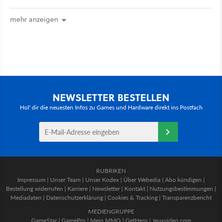
mehr anzeigen
NEWSLETTER BESTELLEN
Hol' dir die neuesten Infos zu Games und Hardware direkt ins Postfach
RUBRIKEN
Impressum
|
Unser Team
|
Unser Kodex
|
Über Webedia
|
Abo kündigen
|
Bestellung widerrufen
|
Karriere
|
Newsletter
|
Kontakt
|
Nutzungsbestimmungen
|
Mediadaten
|
Datenschutzerklärung
|
Cookies & Tracking
|
Transparenzbericht
MEDIENGRUPPE
GameStar
|
GamePro
|
Mein MMO
|
GetHero
|
Jeuxvideo.com