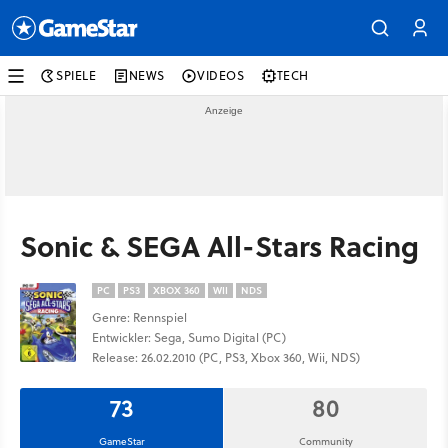
SPIELE
NEWS
VIDEOS
TECH
Sonic & SEGA All-Stars Racing
PC
PS3
XBOX 360
WII
NDS
Genre: Rennspiel
Entwickler: Sega, Sumo Digital (PC)
Release: 26.02.2010 (PC, PS3, Xbox 360, Wii, NDS)
73
80
GameStar
Community