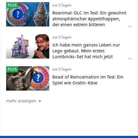
PLUS
vor 2 Tagen
Reanimal-DLC im Test: Ein gewohnt
atmosphärischer Appetithappen,
der einen extrem bitteren
Nachgeschmack hinterlässt
vor 2 Tagen
Ich habe mein ganzes Leben nur
Lego gebaut. Mein erstes
Lumibricks-Set hat mich jetzt
nachhaltig beeindruckt: Game
Stack im Test
PLUS
vor 2 Tagen
Beast of Reincarnation im Test: Ein
Spiel wie Gratin-Käse
mehr anzeigen