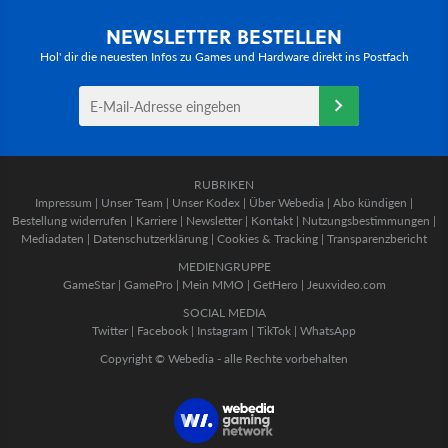
NEWSLETTER BESTELLEN
Hol' dir die neuesten Infos zu Games und Hardware direkt ins Postfach
RUBRIKEN
Impressum
|
Unser Team
|
Unser Kodex
|
Über Webedia
|
Abo kündigen
|
Bestellung widerrufen
|
Karriere
|
Newsletter
|
Kontakt
|
Nutzungsbestimmungen
|
Mediadaten
|
Datenschutzerklärung
|
Cookies & Tracking
|
Transparenzbericht
MEDIENGRUPPE
GameStar
|
GamePro
|
Mein MMO
|
GetHero
|
Jeuxvideo.com
SOCIAL MEDIA
Twitter
|
Facebook
|
Instagram
|
TikTok
|
WhatsApp
Copyright © Webedia - alle Rechte vorbehalten