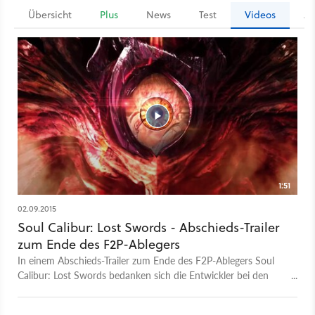
Übersicht
Plus
News
Test
Videos
Ar
1:51
02.09.2015
Soul Calibur: Lost Swords - Abschieds-Trailer
zum Ende des F2P-Ablegers
In einem Abschieds-Trailer zum Ende des F2P-Ablegers Soul
Calibur: Lost Swords bedanken sich die Entwickler bei den
Fans mit einer Zusammenfassung einiger Statistiken.