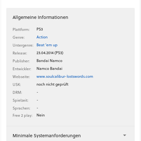
Allgemeine Informationen
PS3
Plattform:
Action
Genre:
Beat ’em up
Untergenre:
23.04.2014 (PS3)
Release:
Bandai Namco
Publisher:
Namco Bandai
Entwickler:
www.soulcalibur-lostswords.com
Webseite:
noch nicht geprüft
USK:
-
DRM:
-
Spielzeit:
-
Sprachen:
Nein
Free 2 play:
Minimale Systemanforderungen