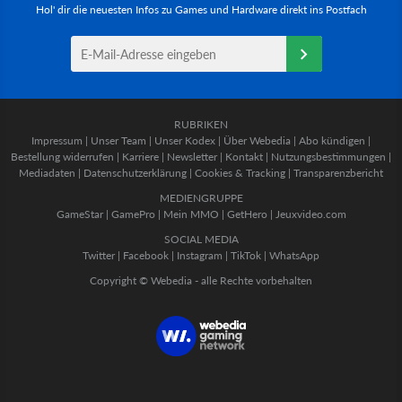
Hol' dir die neuesten Infos zu Games und Hardware direkt ins Postfach
RUBRIKEN
Impressum
|
Unser Team
|
Unser Kodex
|
Über Webedia
|
Abo kündigen
|
Bestellung widerrufen
|
Karriere
|
Newsletter
|
Kontakt
|
Nutzungsbestimmungen
|
Mediadaten
|
Datenschutzerklärung
|
Cookies & Tracking
|
Transparenzbericht
MEDIENGRUPPE
GameStar
|
GamePro
|
Mein MMO
|
GetHero
|
Jeuxvideo.com
SOCIAL MEDIA
Twitter
|
Facebook
|
Instagram
|
TikTok
|
WhatsApp
Copyright © Webedia - alle Rechte vorbehalten