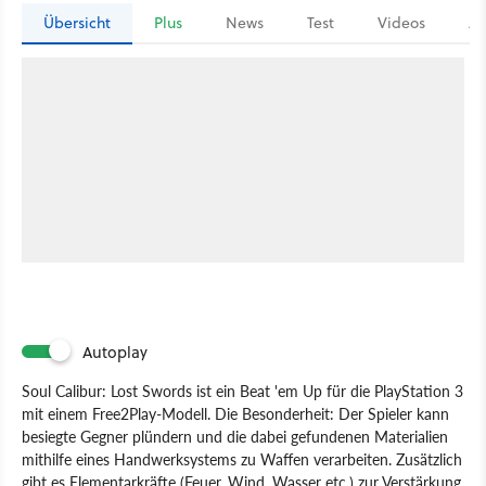
Übersicht
Plus
News
Test
Videos
Ar
Autoplay
Soul Calibur: Lost Swords ist ein Beat 'em Up für die PlayStation 3
mit einem Free2Play-Modell. Die Besonderheit: Der Spieler kann
besiegte Gegner plündern und die dabei gefundenen Materialien
mithilfe eines Handwerksystems zu Waffen verarbeiten. Zusätzlich
gibt es Elementarkräfte (Feuer, Wind, Wasser etc.) zur Verstärkung