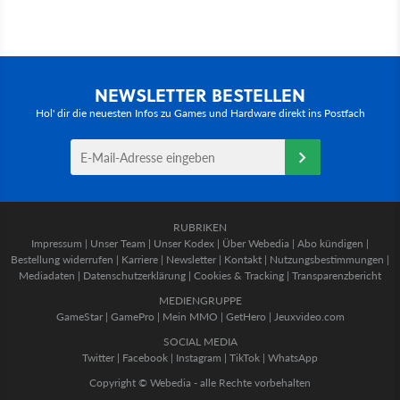
NEWSLETTER BESTELLEN
Hol' dir die neuesten Infos zu Games und Hardware direkt ins Postfach
RUBRIKEN
Impressum
|
Unser Team
|
Unser Kodex
|
Über Webedia
|
Abo kündigen
|
Bestellung widerrufen
|
Karriere
|
Newsletter
|
Kontakt
|
Nutzungsbestimmungen
|
Mediadaten
|
Datenschutzerklärung
|
Cookies & Tracking
|
Transparenzbericht
MEDIENGRUPPE
GameStar
|
GamePro
|
Mein MMO
|
GetHero
|
Jeuxvideo.com
SOCIAL MEDIA
Twitter
|
Facebook
|
Instagram
|
TikTok
|
WhatsApp
Copyright © Webedia - alle Rechte vorbehalten