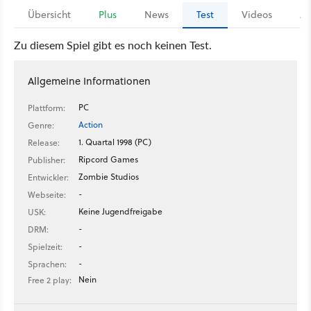
Übersicht
Plus
News
Test
Videos
Ar
Zu diesem Spiel gibt es noch keinen Test.
Allgemeine Informationen
PC
Plattform:
Action
Genre:
1. Quartal 1998 (PC)
Release:
Ripcord Games
Publisher:
Zombie Studios
Entwickler:
-
Webseite:
Keine Jugendfreigabe
USK:
-
DRM:
-
Spielzeit:
-
Sprachen:
Nein
Free 2 play: