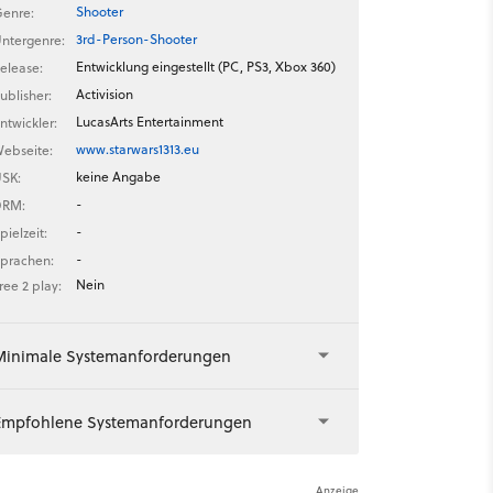
Shooter
enre:
3rd-Person-Shooter
ntergenre:
Entwicklung eingestellt (PC, PS3, Xbox 360)
elease:
Activision
ublisher:
LucasArts Entertainment
ntwickler:
www.starwars1313.eu
ebseite:
keine Angabe
SK:
-
DRM:
-
pielzeit:
-
prachen:
Nein
ree 2 play:
Minimale Systemanforderungen
Empfohlene Systemanforderungen