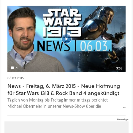
von denen Videomaterial an die Öffentlichkeit gelangt ist - plus
DEN Klassiker unter den eingestellten Star-Wars-Spielen!
4
3:58
06.03.2015
News - Freitag, 6. März 2015 - Neue Hoffnung
für Star Wars 1313 & Rock Band 4 angekündigt
Täglich von Montag bis Freitag immer mittags berichtet
Michael Obermeier in unserer News-Show über die
wichtigsten Spiele-Themen des Tages. Themen am 6. März
2015: Rock Band 4 angekündigt, Preise für die Steam
Machines und Star Wars 1313 doch nicht tot?