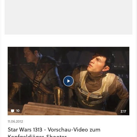
10
2:17
11.06.2012
Star Wars 1313 - Vorschau-Video zum
Kopfgeldjäger-Shooter