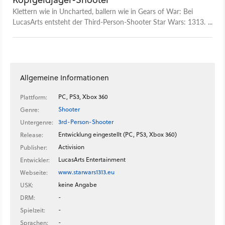
Klettern wie in Uncharted, ballern wie in Gears of War: Bei
LucasArts entsteht der Third-Person-Shooter Star Wars: 1313.
Wir zeigen in der Vorschau, wie das aussieht.
Allgemeine Informationen
PC, PS3, Xbox 360
Plattform:
Shooter
Genre:
3rd-Person-Shooter
Untergenre:
Entwicklung eingestellt (PC, PS3, Xbox 360)
Release:
Activision
Publisher:
LucasArts Entertainment
Entwickler:
www.starwars1313.eu
Webseite:
keine Angabe
USK:
-
DRM:
-
Spielzeit:
-
Sprachen: