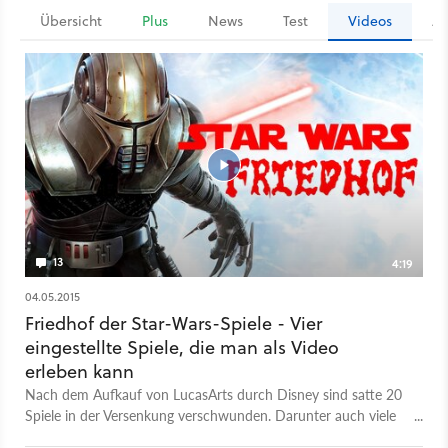
Übersicht
Plus
News
Test
Videos
Ar
13
4:19
04.05.2015
Friedhof der Star-Wars-Spiele - Vier
eingestellte Spiele, die man als Video
erleben kann
Nach dem Aufkauf von LucasArts durch Disney sind satte 20
Spiele in der Versenkung verschwunden. Darunter auch viele
Star-Wars-Spiele. Wir zeigen euch drei eingestellte Projekte,