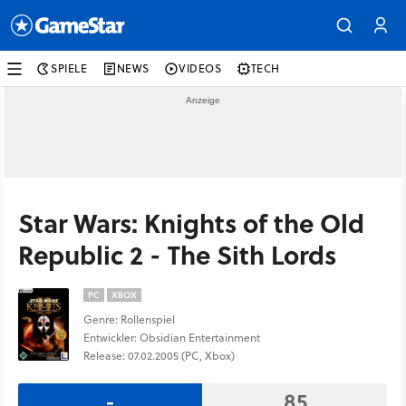
SPIELE
NEWS
VIDEOS
TECH
Star Wars: Knights of the Old
Republic 2 - The Sith Lords
PC
XBOX
Genre: Rollenspiel
Entwickler: Obsidian Entertainment
Release: 07.02.2005 (PC, Xbox)
-
85