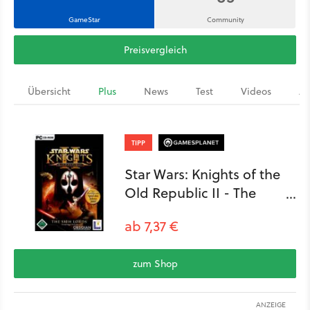
GameStar
Community
Preisvergleich
Übersicht
Plus
News
Test
Videos
Ar
TIPP
Star Wars: Knights of the
Old Republic II - The
Sith Lords
ab 7,37 €
zum Shop
ANZEIGE