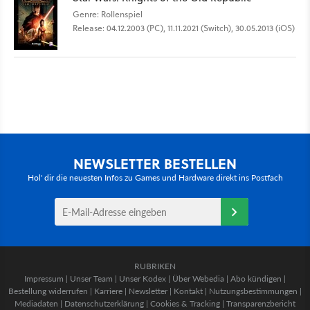
Genre: Rollenspiel
Release: 04.12.2003 (PC), 11.11.2021 (Switch), 30.05.2013 (iOS)
NEWSLETTER BESTELLEN
Hol' dir die neuesten Infos zu Games und Hardware direkt ins Postfach
RUBRIKEN
Impressum
|
Unser Team
|
Unser Kodex
|
Über Webedia
|
Abo kündigen
|
Bestellung widerrufen
|
Karriere
|
Newsletter
|
Kontakt
|
Nutzungsbestimmungen
|
Mediadaten
|
Datenschutzerklärung
|
Cookies & Tracking
|
Transparenzbericht