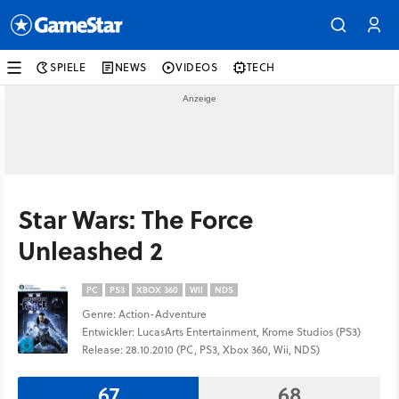
SPIELE
NEWS
VIDEOS
TECH
Star Wars: The Force
Unleashed 2
PC
PS3
XBOX 360
WII
NDS
Genre: Action-Adventure
Entwickler: LucasArts Entertainment, Krome Studios (PS3)
Release: 28.10.2010 (PC, PS3, Xbox 360, Wii, NDS)
67
68