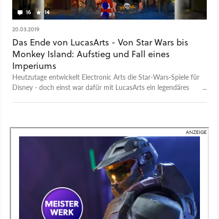
16
14
20.03.2019
Das Ende von LucasArts - Von Star Wars bis
Monkey Island: Aufstieg und Fall eines
Imperiums
Heutzutage entwickelt Electronic Arts die Star-Wars-Spiele für
Disney - doch einst war dafür mit LucasArts ein legendäres
Studio verantwortlich. Doch bevor es zum Lichtschwert-
Lizenzverwurster wurde, machte sich das ehemalige Lucasfilm
Games mit Adventure-Klassikern einen Namen. Wir blicken
auf Werde- und Untergang zurück. Und erklären, warum wir
LucasArts vermissen.