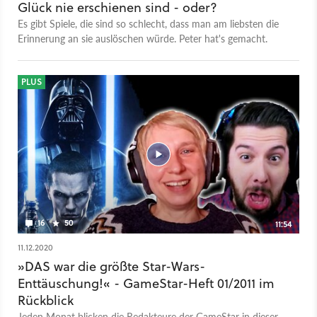
Glück nie erschienen sind - oder?
Es gibt Spiele, die sind so schlecht, dass man am liebsten die
Erinnerung an sie auslöschen würde. Peter hat's gemacht.
PLUS
16
50
11:54
11.12.2020
»DAS war die größte Star-Wars-
Enttäuschung!« - GameStar-Heft 01/2011 im
Rückblick
Jeden Monat blicken die Redakteure der GameStar in dieser