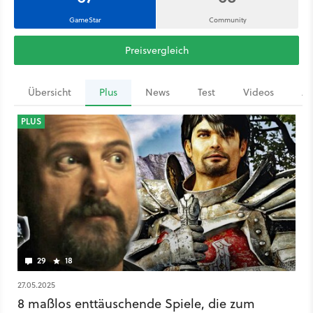
GameStar
Community
Preisvergleich
Übersicht
Plus
News
Test
Videos
Ar
PLUS
29
18
27.05.2025
8 maßlos enttäuschende Spiele, die zum