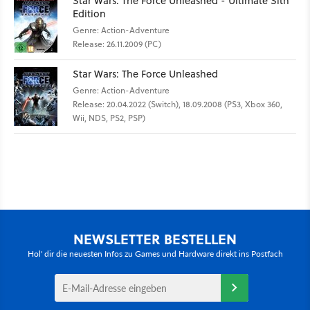
Star Wars: The Force Unleashed - Ultimate Sith
Edition
Genre: Action-Adventure
Release: 26.11.2009 (PC)
Star Wars: The Force Unleashed
Genre: Action-Adventure
Release: 20.04.2022 (Switch), 18.09.2008 (PS3, Xbox 360,
Wii, NDS, PS2, PSP)
NEWSLETTER BESTELLEN
Hol' dir die neuesten Infos zu Games und Hardware direkt ins Postfach