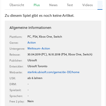
Übersicht
Plus
News
Test
Videos
Ar
Zu diesem Spiel gibt es noch keine Artikel.
Allgemeine Informationen
PC, PS4, Xbox One, Switch
Plattform:
Action
Genre:
Weltraum-Action
Untergenre:
30.04.2019 (PC), 16.10.2018 (PS4, Xbox One, Switch)
Release:
Ubisoft
Publisher:
Ubisoft Toronto
Entwickler:
starlink.ubisoft.com/game/de-DE/home
Webseite:
ab 6 Jahren
USK:
-
DRM:
-
Spielzeit:
-
Sprachen:
Nein
Free 2 play: