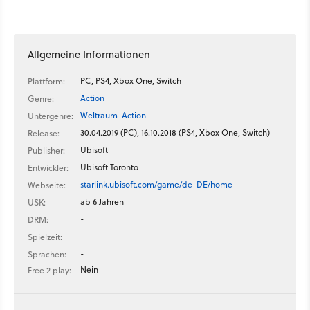
unsere GameStar Redakteure Christian Fritz Schneider und
Michael Graf erinnern sich voller Nostalgie an ihre ersten
Space-Abenteuer. Dabei klären sie, wo die Faszination
»Weltraum in Videospielen« überhaupt herkommt und was
Allgemeine Informationen
Vorreiter des Genres wie Elite oder Wing Commander so
erfolgreich gemacht hat. Doch die besten Tage der Weltraum-
PC, PS4, Xbox One, Switch
Plattform:
Simulationen scheinen der Vergangenheit anzugehören.
Action
Genre:
Aktuelle Titel sollen ein jüngeres Publikum ansprechen und
Weltraum-Action
Untergenre:
trauen sich häufig nicht an komplexere Technologien oder
30.04.2019 (PC), 16.10.2018 (PS4, Xbox One, Switch)
Release:
simulations-lastigere Kämpfe heran. Da ist es verständlich,
Ubisoft
dass viele Genre-Fans große Hoffnungen auf Chris Roberts
Publisher:
und Star Citizen setzen. Wird vielleicht die Singleplayer-
Ubisoft Toronto
Entwickler:
Kampagne Squadron 42 das Genre wieder zu seiner alten
starlink.ubisoft.com/game/de-DE/home
Webseite:
Größe aufleben lassen können? Oder gehört die Zukunft der
ab 6 Jahren
USK:
Weltraumspiele den Indie-Entwicklern? Anmerkung: Diese
-
DRM:
Folge von GSTV wurde noch vor Veröffentlichung des Forbes-
-
Spielzeit:
Artikels zu Star Citizen aufgenommen. Mehr zum Thema:
Video-Doku: Hinter den Kulissen der X-Serie - Wie 20
-
Sprachen:
Entwickler das »deutsche Star Citizen« bauen Video-
Nein
Free 2 play:
Kolummne: #NotMyStarCitizen - Warum Chris Roberts Traum
nicht der meine ist Video: Star Citizen - Story-Recap, Teil 1: