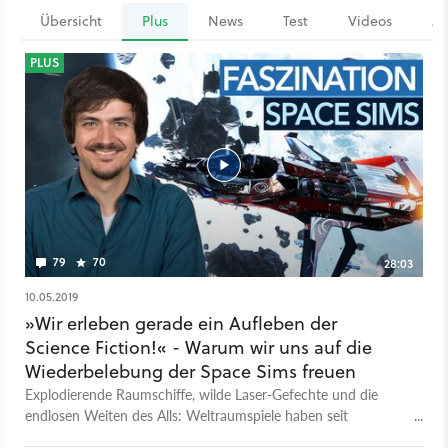
Übersicht
Plus
News
Test
Videos
Ar
PLUS
79
70
28:03
10.05.2019
»Wir erleben gerade ein Aufleben der
Science Fiction!« - Warum wir uns auf die
Wiederbelebung der Space Sims freuen
Explodierende Raumschiffe, wilde Laser-Gefechte und die
endlosen Weiten des Alls: Weltraumspiele haben seit
geraumer Zeit einen festen Platz in der Spielegeschichte. Auch