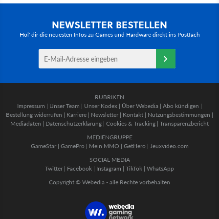
NEWSLETTER BESTELLEN
Hol' dir die neuesten Infos zu Games und Hardware direkt ins Postfach
RUBRIKEN
Impressum
|
Unser Team
|
Unser Kodex
|
Über Webedia
|
Abo kündigen
|
Bestellung widerrufen
|
Karriere
|
Newsletter
|
Kontakt
|
Nutzungsbestimmungen
|
Mediadaten
|
Datenschutzerklärung
|
Cookies & Tracking
|
Transparenzbericht
MEDIENGRUPPE
GameStar
|
GamePro
|
Mein MMO
|
GetHero
|
Jeuxvideo.com
SOCIAL MEDIA
Twitter
|
Facebook
|
Instagram
|
TikTok
|
WhatsApp
Copyright © Webedia - alle Rechte vorbehalten