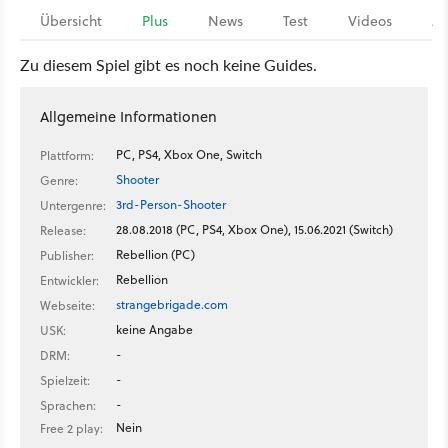
Übersicht
Plus
News
Test
Videos
Ar
Zu diesem Spiel gibt es noch keine Guides.
Allgemeine Informationen
PC, PS4, Xbox One, Switch
Plattform:
Shooter
Genre:
3rd-Person-Shooter
Untergenre:
28.08.2018 (PC, PS4, Xbox One), 15.06.2021 (Switch)
Release:
Rebellion (PC)
Publisher:
Rebellion
Entwickler:
strangebrigade.com
Webseite:
keine Angabe
USK:
-
DRM:
-
Spielzeit:
-
Sprachen:
Nein
Free 2 play: