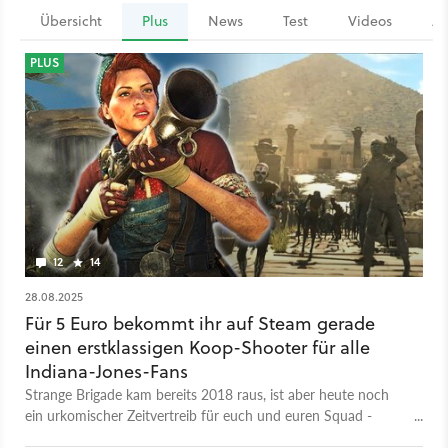
Übersicht
Plus
News
Test
Videos
Ar
PLUS
12
14
28.08.2025
Für 5 Euro bekommt ihr auf Steam gerade
einen erstklassigen Koop-Shooter für alle
Indiana-Jones-Fans
Strange Brigade kam bereits 2018 raus, ist aber heute noch
ein urkomischer Zeitvertreib für euch und euren Squad -
findet jedenfalls Autorin Miffy.