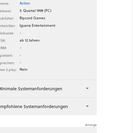
Action
enre:
3. Quartal 1998 (PC)
elease:
Ripcord Games
ublisher:
Iguana Entertainment
ntwickler:
-
ebseite:
ab 12 Jahren
SK:
-
DRM:
-
pielzeit:
-
prachen:
Nein
ree 2 play:
Minimale Systemanforderungen
Empfohlene Systemanforderungen