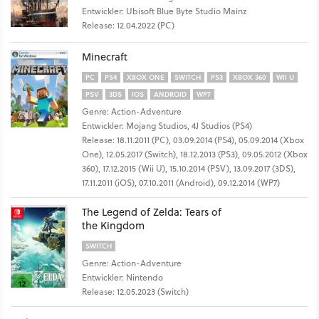
Entwickler: Ubisoft Blue Byte Studio Mainz
Release: 12.04.2022 (PC)
Minecraft
PC
PS4
XBOX ONE
SWITCH
PS3
XBOX 360
WII U
PSV
3DS
IOS
ANDROID
WP7
Genre: Action-Adventure
Entwickler: Mojang Studios, 4J Studios (PS4)
Release: 18.11.2011 (PC), 03.09.2014 (PS4), 05.09.2014 (Xbox
One), 12.05.2017 (Switch), 18.12.2013 (PS3), 09.05.2012 (Xbox
360), 17.12.2015 (Wii U), 15.10.2014 (PSV), 13.09.2017 (3DS),
17.11.2011 (iOS), 07.10.2011 (Android), 09.12.2014 (WP7)
The Legend of Zelda: Tears of
the Kingdom
SWITCH
Genre: Action-Adventure
Entwickler: Nintendo
Release: 12.05.2023 (Switch)