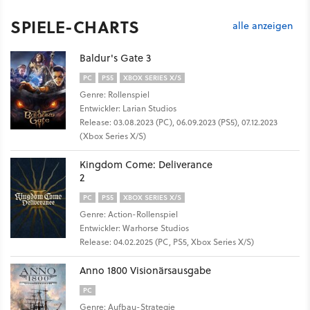
SPIELE-CHARTS
alle anzeigen
Baldur's Gate 3
PC
PS5
XBOX SERIES X/S
Genre: Rollenspiel
Entwickler: Larian Studios
Release: 03.08.2023 (PC), 06.09.2023 (PS5), 07.12.2023
(Xbox Series X/S)
Kingdom Come: Deliverance
2
PC
PS5
XBOX SERIES X/S
Genre: Action-Rollenspiel
Entwickler: Warhorse Studios
Release: 04.02.2025 (PC, PS5, Xbox Series X/S)
Anno 1800 Visionärsausgabe
PC
Genre: Aufbau-Strategie