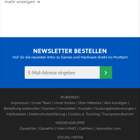
mehr anzeigen
NEWSLETTER BESTELLEN
Hol' dir die neuesten Infos zu Games und Hardware direkt ins Postfach
RUBRIKEN
Impressum
|
Unser Team
|
Unser Kodex
|
Über Webedia
|
Abo kündigen
|
Bestellung widerrufen
|
Karriere
|
Newsletter
|
Kontakt
|
Nutzungsbestimmungen
|
Mediadaten
|
Datenschutzerklärung
|
Cookies & Tracking
|
Transparenzbericht
MEDIENGRUPPE
GameStar
|
GamePro
|
Mein MMO
|
GetHero
|
Jeuxvideo.com
SOCIAL MEDIA