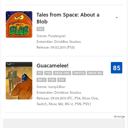
Tales from Space: About a
-
Blob
PS3
Genre: Puzzlespiel
Entwickler: DrinkBox Studios
Release: 09.02.2011 (PS3)
Guacamelee!
85
PC
PS4
XBOX ONE
SWITCH
XBOX 360
WII U
PSN
PSV
Genre: Jump&Run
Entwickler: Drinkbox Studios
Release: 09.04.2013 (PC, PS4, Xbox One,
Switch, Xbox 360, Wii U, PSN, PSV)