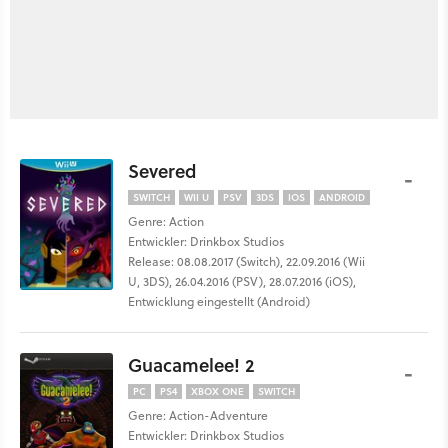
Severed
-
SWITCH
WII U
PSV
3DS
IOS
ANDROID
Genre: Action
Entwickler: Drinkbox Studios
Release: 08.08.2017 (Switch), 22.09.2016 (Wii
U, 3DS), 26.04.2016 (PSV), 28.07.2016 (iOS),
Entwicklung eingestellt (Android)
Guacamelee! 2
-
PC
PS4
XBOX ONE
SWITCH
Genre: Action-Adventure
Entwickler: Drinkbox Studios