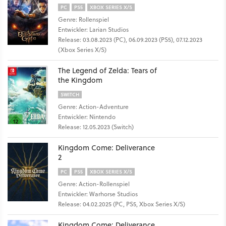
PC
PS5
XBOX SERIES X/S
Genre: Rollenspiel
Entwickler: Larian Studios
Release: 03.08.2023 (PC), 06.09.2023 (PS5), 07.12.2023
(Xbox Series X/S)
The Legend of Zelda: Tears of
the Kingdom
SWITCH
Genre: Action-Adventure
Entwickler: Nintendo
Release: 12.05.2023 (Switch)
Kingdom Come: Deliverance
2
PC
PS5
XBOX SERIES X/S
Genre: Action-Rollenspiel
Entwickler: Warhorse Studios
Release: 04.02.2025 (PC, PS5, Xbox Series X/S)
Kingdom Come: Deliverance