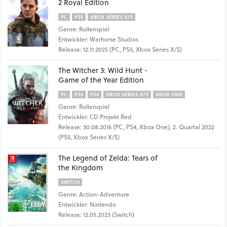
2 Royal Edition
PC
PS5
XBOX SERIES X/S
Genre: Rollenspiel
Entwickler: Warhorse Studios
Release: 12.11.2025 (PC, PS5, Xbox Series X/S)
The Witcher 3: Wild Hunt -
Game of the Year Edition
PC
PS5
PS4
XBOX SERIES X/S
XBOX ONE
Genre: Rollenspiel
Entwickler: CD Projekt Red
Release: 30.08.2016 (PC, PS4, Xbox One), 2. Quartal 2022
(PS5, Xbox Series X/S)
The Legend of Zelda: Tears of
the Kingdom
SWITCH
Genre: Action-Adventure
Entwickler: Nintendo
Release: 12.05.2023 (Switch)