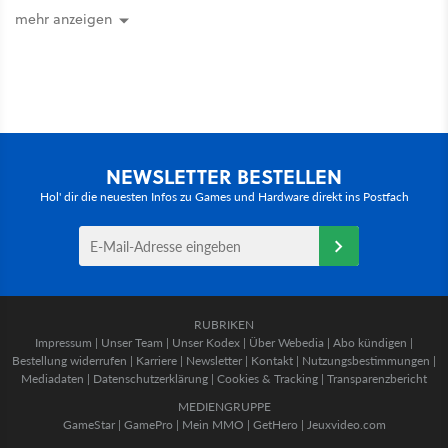
mehr anzeigen
NEWSLETTER BESTELLEN
Hol' dir die neuesten Infos zu Games und Hardware direkt ins Postfach
RUBRIKEN
Impressum
|
Unser Team
|
Unser Kodex
|
Über Webedia
|
Abo kündigen
|
Bestellung widerrufen
|
Karriere
|
Newsletter
|
Kontakt
|
Nutzungsbestimmungen
|
Mediadaten
|
Datenschutzerklärung
|
Cookies & Tracking
|
Transparenzbericht
MEDIENGRUPPE
GameStar
|
GamePro
|
Mein MMO
|
GetHero
|
Jeuxvideo.com