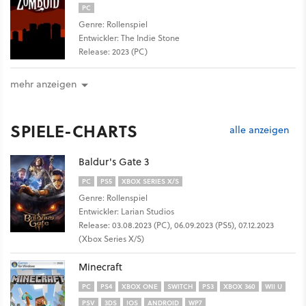
PC
Genre: Rollenspiel
Entwickler: The Indie Stone
Release: 2023 (PC)
mehr anzeigen
SPIELE-CHARTS
alle anzeigen
Baldur's Gate 3
PC
PS5
XBOX SERIES X/S
Genre: Rollenspiel
Entwickler: Larian Studios
Release: 03.08.2023 (PC), 06.09.2023 (PS5), 07.12.2023
(Xbox Series X/S)
Minecraft
PC
PS4
XBOX ONE
SWITCH
PS3
XBOX 360
WII U
PSV
3DS
IOS
ANDROID
WP7