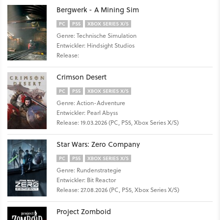
Bergwerk - A Mining Sim
PC
PS5
XBOX SERIES X/S
Genre: Technische Simulation
Entwickler: Hindsight Studios
Release:
Crimson Desert
PC
PS5
XBOX SERIES X/S
Genre: Action-Adventure
Entwickler: Pearl Abyss
Release: 19.03.2026 (PC, PS5, Xbox Series X/S)
Star Wars: Zero Company
PC
PS5
XBOX SERIES X/S
Genre: Rundenstrategie
Entwickler: Bit Reactor
Release: 27.08.2026 (PC, PS5, Xbox Series X/S)
Project Zomboid