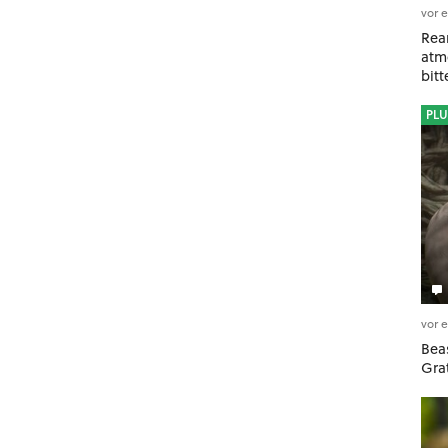
vor 
Rea
atm
bit
PLU
vor 
Beas
Gra