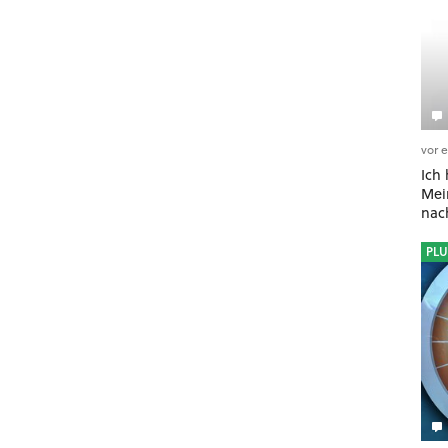
vor 
Ich
Mein
nac
PLU