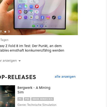
7
3
2 Tagen
xy Z Fold 8 im Test: Der Punkt, an dem
dables ernsthaft konkurrenzfähig werden
r anzeigen
OP-RELEASES
alle anzeigen
Bergwerk - A Mining
Sim
PC
PS5
XBOX SERIES X/S
Genre: Technische Simulation