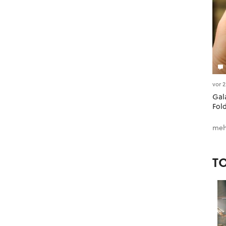
vor 
Gala
Fol
meh
T