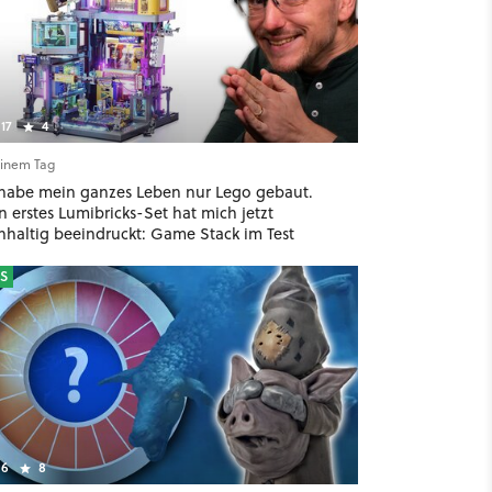
17
4
einem Tag
 habe mein ganzes Leben nur Lego gebaut.
 erstes Lumibricks-Set hat mich jetzt
hhaltig beeindruckt: Game Stack im Test
S
6
8