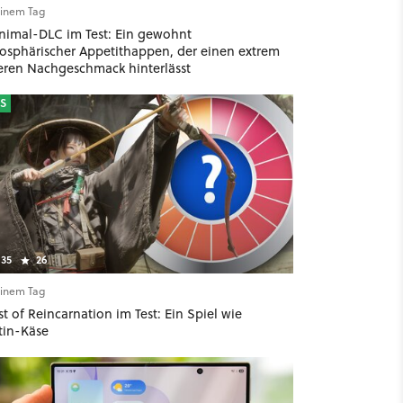
einem Tag
nimal-DLC im Test: Ein gewohnt
osphärischer Appetithappen, der einen extrem
teren Nachgeschmack hinterlässt
S
35
26
einem Tag
t of Reincarnation im Test: Ein Spiel wie
tin-Käse