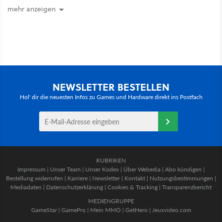
mehr anzeigen
NEWSLETTER BESTELLEN
Hol' dir die neuesten Infos zu Games und Hardware direkt ins Postfach
RUBRIKEN
Impressum
|
Unser Team
|
Unser Kodex
|
Über Webedia
|
Abo kündigen
|
Bestellung widerrufen
|
Karriere
|
Newsletter
|
Kontakt
|
Nutzungsbestimmungen
|
Mediadaten
|
Datenschutzerklärung
|
Cookies & Tracking
|
Transparenzbericht
MEDIENGRUPPE
GameStar
|
GamePro
|
Mein MMO
|
GetHero
|
Jeuxvideo.com