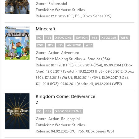
Genre: Rollenspiel
Entwickler: Warhorse Studios
Release: 12.11.2025 (PC, PS5, Xbox Series X/S)
Minecraft
PC
PS4
XBOX ONE
SWITCH
PS3
XBOX 360
WII U
PSV
3DS
IOS
ANDROID
WP7
Genre: Action-Adventure
Entwickler: Mojang Studios, 4J Studios (PS4)
Release: 18.11.2011 (PC), 03.09.2014 (PS4), 05.09.2014 (Xbox
One), 12.05.2017 (Switch), 18.12.2013 (PS3), 09.05.2012 (Xbox
360), 17.12.2015 (Wii U), 15.10.2014 (PSV), 13.09.2017 (3DS),
17.11.2011 (iOS), 07.10.2011 (Android), 09.12.2014 (WP7)
Kingdom Come: Deliverance
2
PC
PS5
XBOX SERIES X/S
Genre: Action-Rollenspiel
Entwickler: Warhorse Studios
Release: 04.02.2025 (PC, PS5, Xbox Series X/S)