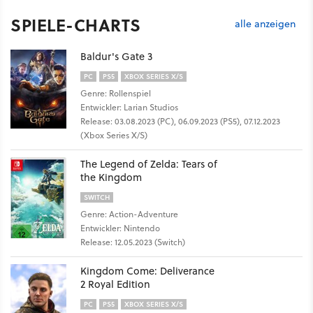
SPIELE-CHARTS
alle anzeigen
Baldur's Gate 3
PC
PS5
XBOX SERIES X/S
Genre: Rollenspiel
Entwickler: Larian Studios
Release: 03.08.2023 (PC), 06.09.2023 (PS5), 07.12.2023
(Xbox Series X/S)
The Legend of Zelda: Tears of
the Kingdom
SWITCH
Genre: Action-Adventure
Entwickler: Nintendo
Release: 12.05.2023 (Switch)
Kingdom Come: Deliverance
2 Royal Edition
PC
PS5
XBOX SERIES X/S