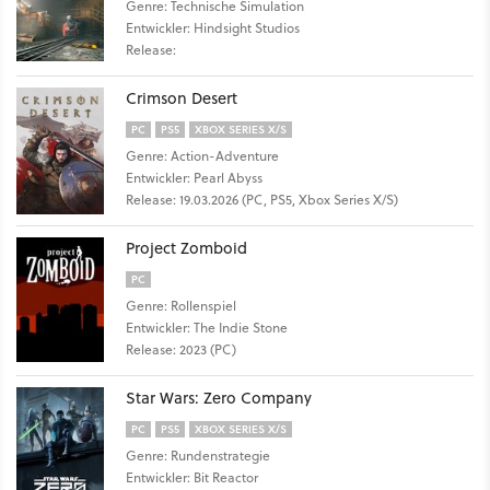
Genre: Technische Simulation
Entwickler: Hindsight Studios
Release:
Crimson Desert
PC
PS5
XBOX SERIES X/S
Genre: Action-Adventure
Entwickler: Pearl Abyss
Release: 19.03.2026 (PC, PS5, Xbox Series X/S)
Project Zomboid
PC
Genre: Rollenspiel
Entwickler: The Indie Stone
Release: 2023 (PC)
Star Wars: Zero Company
PC
PS5
XBOX SERIES X/S
Genre: Rundenstrategie
Entwickler: Bit Reactor