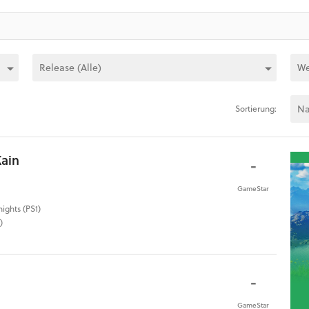
Sortierung:
Kain
-
GameStar
nights (PS1)
)
-
GameStar