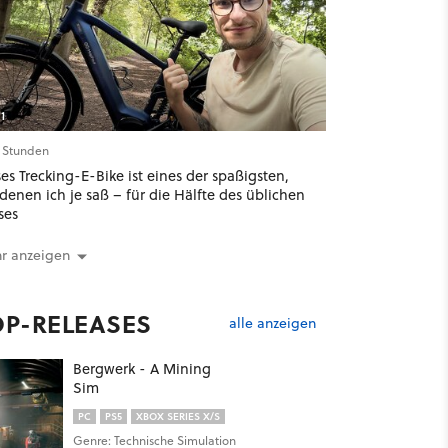
1
9 Stunden
es Trecking-E-Bike ist eines der spaßigsten,
denen ich je saß – für die Hälfte des üblichen
ses
r anzeigen
OP-RELEASES
alle anzeigen
Bergwerk - A Mining
Sim
PC
PS5
XBOX SERIES X/S
Genre: Technische Simulation