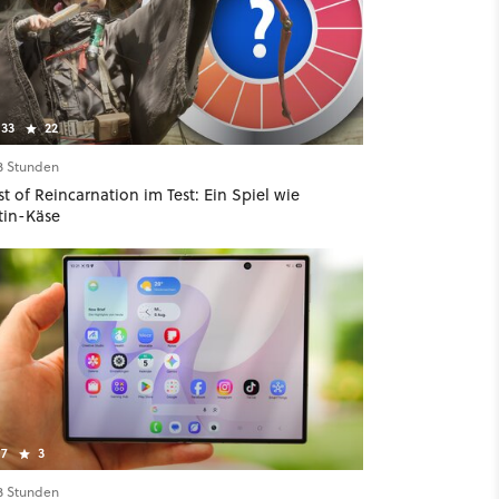
33
22
13 Stunden
t of Reincarnation im Test: Ein Spiel wie
tin-Käse
7
3
13 Stunden