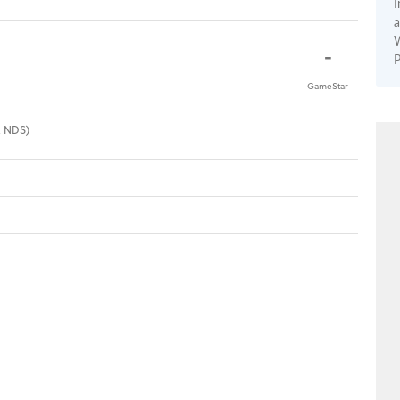
I
a
W
-
P
GameStar
i, NDS)