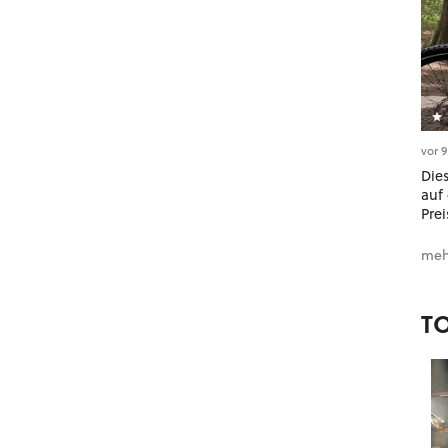
vor 
Dies
auf 
Prei
meh
T