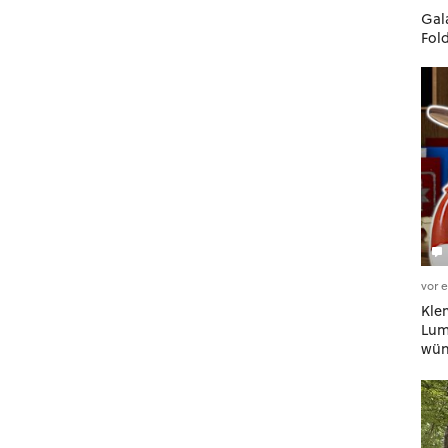
Gala
Fol
vor 
Kle
Lumi
wün
geh