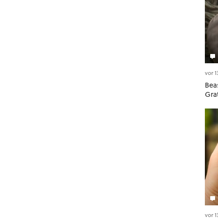
vor 
Beas
Gra
vor 