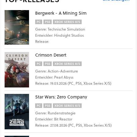
Bergwerk - A Mining Sim
PC
PS5
XBOX SERIES X/S
Genre: Technische Simulation
Entwickler: Hindsight Studios
Release:
Crimson Desert
PC
PS5
XBOX SERIES X/S
Genre: Action-Adventure
Entwickler: Pearl Abyss
Release: 19.03.2026 (PC, PS5, Xbox Series X/S)
Star Wars: Zero Company
PC
PS5
XBOX SERIES X/S
Genre: Rundenstrategie
Entwickler: Bit Reactor
Release: 27.08.2026 (PC, PS5, Xbox Series X/S)