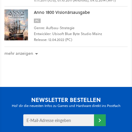
17.11.2011 (iOS), 07.10.2011 (Android), 09.12.2014 (WP7)
Anno 1800 Visionärsausgabe
PC
Genre: Aufbau-Strategie
Entwickler: Ubisoft Blue Byte Studio Mainz
Release: 12.04.2022 (PC)
mehr anzeigen
NEWSLETTER BESTELLEN
Hol' dir die neuesten Infos zu Games und Hardware direkt ins Postfach