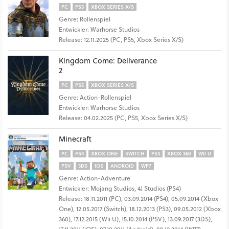
PC
PS5
XBOX SERIES X/S
Genre: Rollenspiel
Entwickler: Warhorse Studios
Release: 12.11.2025 (PC, PS5, Xbox Series X/S)
Kingdom Come: Deliverance
2
PC
PS5
XBOX SERIES X/S
Genre: Action-Rollenspiel
Entwickler: Warhorse Studios
Release: 04.02.2025 (PC, PS5, Xbox Series X/S)
Minecraft
PC
PS4
XBOX ONE
SWITCH
PS3
XBOX 360
WII U
PSV
3DS
IOS
ANDROID
WP7
Genre: Action-Adventure
Entwickler: Mojang Studios, 4J Studios (PS4)
Release: 18.11.2011 (PC), 03.09.2014 (PS4), 05.09.2014 (Xbox
One), 12.05.2017 (Switch), 18.12.2013 (PS3), 09.05.2012 (Xbox
360), 17.12.2015 (Wii U), 15.10.2014 (PSV), 13.09.2017 (3DS),