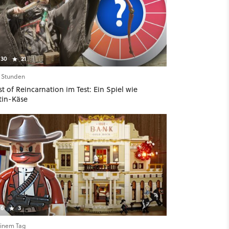
30
21
9 Stunden
t of Reincarnation im Test: Ein Spiel wie
tin-Käse
6
3
einem Tag