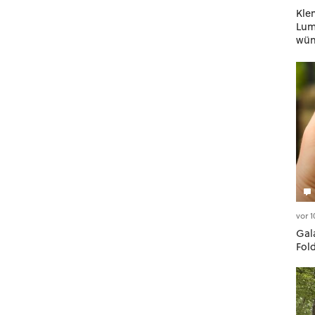
Kle
Lumi
wün
geh
vor 
Gala
Fol