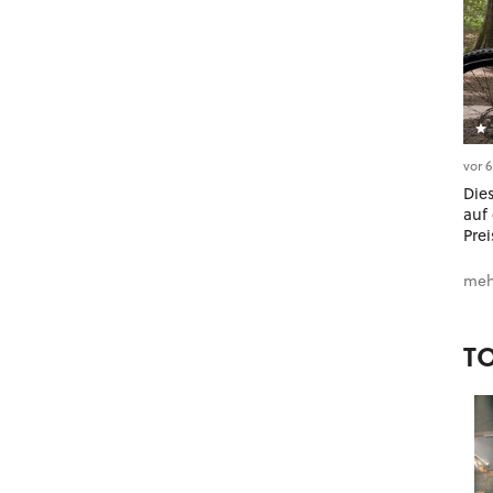
vor 
Dies
auf 
Prei
meh
T