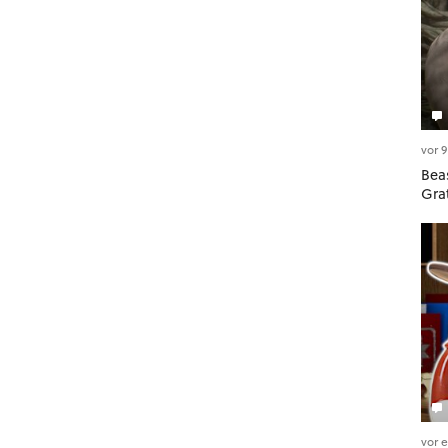
vor 
Beas
Gra
vor 