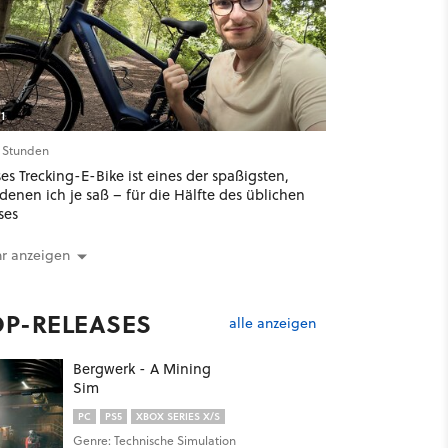
1
6 Stunden
es Trecking-E-Bike ist eines der spaßigsten,
denen ich je saß – für die Hälfte des üblichen
ses
r anzeigen
OP-RELEASES
alle anzeigen
Bergwerk - A Mining
Sim
PC
PS5
XBOX SERIES X/S
Genre: Technische Simulation