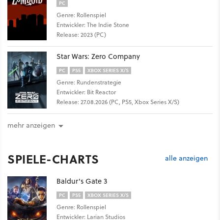
PC
Genre: Rollenspiel
Entwickler: The Indie Stone
Release: 2023 (PC)
Star Wars: Zero Company
PC
PS5
XBOX SERIES X/S
Genre: Rundenstrategie
Entwickler: Bit Reactor
Release: 27.08.2026 (PC, PS5, Xbox Series X/S)
mehr anzeigen
SPIELE-CHARTS
alle anzeigen
Baldur's Gate 3
PC
PS5
XBOX SERIES X/S
Genre: Rollenspiel
Entwickler: Larian Studios