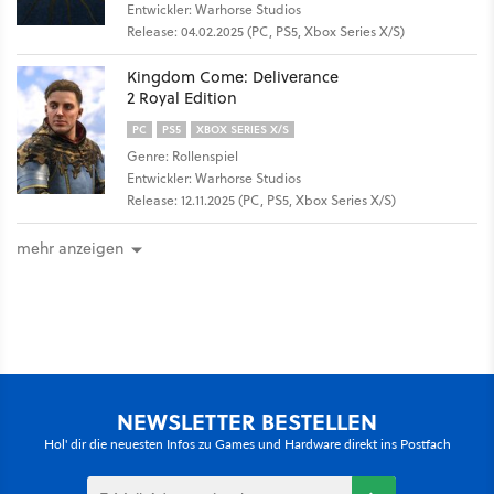
Entwickler: Warhorse Studios
Release: 04.02.2025 (PC, PS5, Xbox Series X/S)
Kingdom Come: Deliverance
2 Royal Edition
PC
PS5
XBOX SERIES X/S
Genre: Rollenspiel
Entwickler: Warhorse Studios
Release: 12.11.2025 (PC, PS5, Xbox Series X/S)
mehr anzeigen
NEWSLETTER BESTELLEN
Hol' dir die neuesten Infos zu Games und Hardware direkt ins Postfach