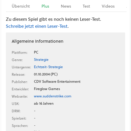
Übersicht
Plus
News
Test
Videos
Ar
Zu diesem Spiel gibt es noch keinen Leser-Test.
Schreibe jetzt einen Leser-Test
.
Allgemeine Informationen
PC
Plattform:
Strategie
Genre:
Echtzeit-Strategie
Untergenre:
01.10.2004 (PC)
Release:
CDV Software Entertainment
Publisher:
Fireglow Games
Entwickler:
www.suddenstrike.com
Webseite:
ab 16 Jahren
USK:
-
DRM:
-
Spielzeit:
-
Sprachen: