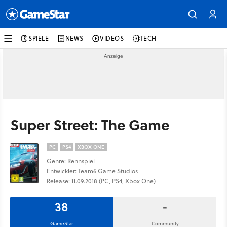
SPIELE
NEWS
VIDEOS
TECH
Super Street: The Game
PC
PS4
XBOX ONE
Genre: Rennspiel
Entwickler: Team6 Game Studios
Release: 11.09.2018 (PC, PS4, Xbox One)
38
-
GameStar
Community