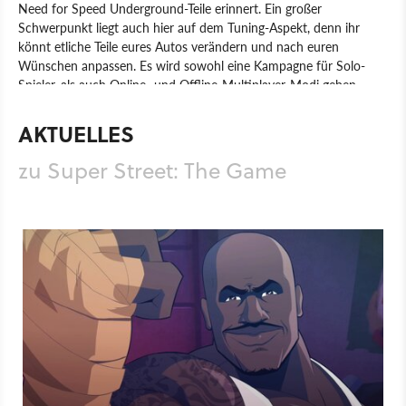
Need for Speed Underground-Teile erinnert. Ein großer
Schwerpunkt liegt auch hier auf dem Tuning-Aspekt, denn ihr
könnt etliche Teile eures Autos verändern und nach euren
Wünschen anpassen. Es wird sowohl eine Kampagne für Solo-
Spieler, als auch Online- und Offline-Multiplayer-Modi geben.
Spiel
PC
PlayStation 4
Xbox One
PlayStation
Xbox
AKTUELLES
Rennspiel
Sport
Lion Castle
zu Super Street: The Game