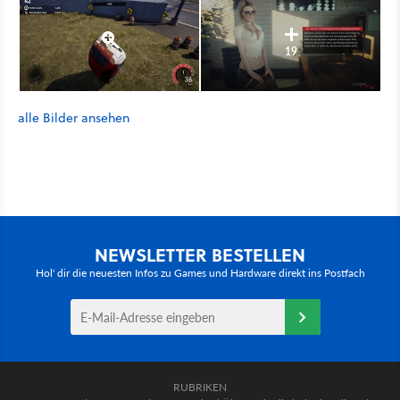
19
alle Bilder ansehen
NEWSLETTER BESTELLEN
Hol' dir die neuesten Infos zu Games und Hardware direkt ins Postfach
RUBRIKEN