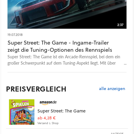
2:37
19.07.2018
Super Street: The Game - Ingame-Trailer
zeigt die Tuning-Optionen des Rennspiels
Super Street: The Game ist ein Arcade-Rennspiel, bei dem ein
großer Schwerpunkt auf dem Tuning-Aspekt liegt. Mit über
500 Autoteilen von 70 lizenzierten Herstellern könnt ihr eure
Autos sowohl optisch als auch leistungstechnisch anpassen.
Entwickler Team6 Game Studios und Publisher Lion Castle
PREISVERGLEICH
haben nun ein Video veröffentlicht, in dem ihr einen ersten
alle anzeigen
Blick auf die Tuning-Optionen im Spiel werfen könnt. In dem
knapp zweieinhalbminütigen Clip ist unter anderem zu sehen,
wie die LED-Farben der Scheinwerfer verändert oder der
Super Street: The Game
Motorblock ausgetauscht werden kann. Super Street: The
ab 4,28 €
Game erscheint am 4. September 2018 für PS4, Xbox One
Versand s. Shop
und den PC.
ANZEIGE