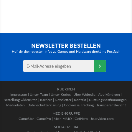
NEWSLETTER BESTELLEN
Hol' dir die neuesten Infos zu Games und Hardware direkt ins Postfach
RUBRIKEN
Impressum
|
Unser Team
|
Unser Kodex
|
Über Webedia
|
Abo kündigen
|
Bestellung widerrufen
|
Karriere
|
Newsletter
|
Kontakt
|
Nutzungsbestimmungen
|
Mediadaten
|
Datenschutzerklärung
|
Cookies & Tracking
|
Transparenzbericht
MEDIENGRUPPE
GameStar
|
GamePro
|
Mein MMO
|
GetHero
|
Jeuxvideo.com
SOCIAL MEDIA