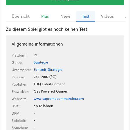
Übersicht
Plus
News
Test
Videos
Ar
Zu diesem Spiel gibt es noch keinen Test.
Allgemeine Informationen
PC
Plattform:
Strategie
Genre:
Echtzeit-Strategie
Untergenre:
23.11.2007 (PC)
Release:
THQ Entertainment
Publisher:
Gas Powered Games
Entwickler:
www.supremecommander.com
Webseite:
ab 12 Jahren
USK:
-
DRM:
-
Spielzeit:
-
Sprachen: