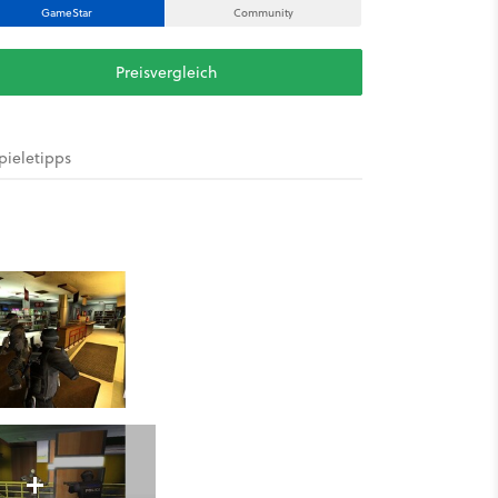
GameStar
Community
Preisvergleich
pieletipps