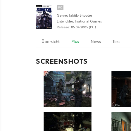
PC
Genre: Taktik-Shooter
Entwickler: Irrational Games
Release: 05.04.2005 (PC)
Übersicht
Plus
News
Test
SCREENSHOTS