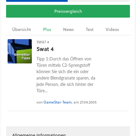
Preisvergleich
Übersicht
Plus
News
Test
Videos
Ar
SWAT 4
Swat 4
Tipp 1:Durch das Öffnen von
Türen mittels C2-Sprengstoff
können Sie sich die ein oder
andere Blendgranate sparen, da
jede Person, die sich hinter der
Türe...
von
GameStar-Team
, am 27.04.2005
Allgemeine Informationen