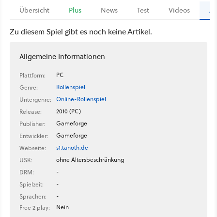
Übersicht
Plus
News
Test
Videos
Ar
Zu diesem Spiel gibt es noch keine Artikel.
Allgemeine Informationen
PC
Plattform:
Rollenspiel
Genre:
Online-Rollenspiel
Untergenre:
2010 (PC)
Release:
Gameforge
Publisher:
Gameforge
Entwickler:
s1.tanoth.de
Webseite:
ohne Altersbeschränkung
USK:
-
DRM:
-
Spielzeit:
-
Sprachen:
Nein
Free 2 play: