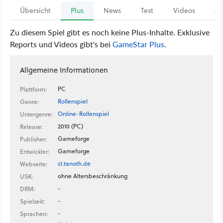
Übersicht
Plus
News
Test
Videos
Ar
Zu diesem Spiel gibt es noch keine Plus-Inhalte. Exklusive
Reports und Videos gibt's bei
GameStar Plus
.
Allgemeine Informationen
PC
Plattform:
Rollenspiel
Genre:
Online-Rollenspiel
Untergenre:
2010 (PC)
Release:
Gameforge
Publisher:
Gameforge
Entwickler:
s1.tanoth.de
Webseite:
ohne Altersbeschränkung
USK:
-
DRM:
-
Spielzeit:
-
Sprachen: