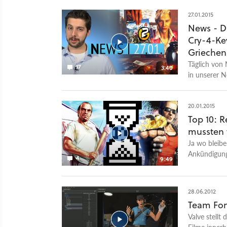
zu treffende
27.01.2015
war aber wei
eigene Schul
News - Di
Cry-4-Ke
Griechen
Täglich von 
17
3:40
in unserer 
Themen am 27
Wirtschafts
Resistance z
20.01.2015
Top 10: 
mussten 
Ja wo bleibe
Ankündigung
4
9:49
28.06.2012
Team Fort
Valve stellt