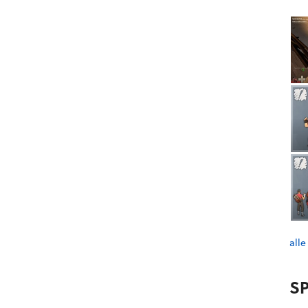
alle
SP