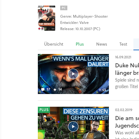
PC
Genre: Multiplayer-Shooter
Entwickler: Valve
Release: 10.10.2007 (PC)
Übersicht
Plus
News
Test
16.09.2021
Duke Nuk
länger b
Spiele sind 
großen Titel
57
14
11:53
paar Jahre u
überall perf
berühmt-berü
PLUS
02.02.2019
endete. Es gi
Die am s
andere im E
Jugendsc
Podcast auch
Visionen sch
Was wohl al
noch nicht s
ist eine Ind