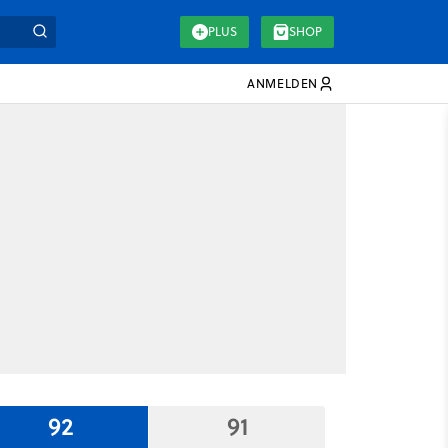
PLUS
SHOP
ANMELDEN
92
91