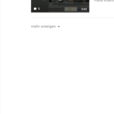
Filme innerh
5
3:45
mehr anzeigen