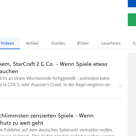
Videos
Artikel
Guides
Bilder
Lesertests
S
em, StarCraft 2 & Co. - Wenn Spiele etwas
rauchen
nicht an einem Wochenende fertiggestellt - zumindest keine
 à la GTA 5, oder Assassin's Creed. In der Regel vergehen ein
nd ein Titel erblickt das Licht der Welt. Aber es läuft eben nicht
ekt. Vorhang auf für Duke Nukem Forever: Der Ego-Shooter ist
chtigt für seine ewige Entwicklungszeit, die scheinbar niemals
bt aber noch mehr solcher Spiele, die deutlich länger als viele
chlimmsten zensierten Spiele - Wenn
ntstehungsprozess gebraucht haben - wie Micha und Dimi im
hutz zu weit geht
 bereits festgestellt haben. Manchmal sind dafür falsche
uld, manchmal eine Einstellung und manchmal ist die Technik
le Publisher auf dem deutschen Spiemarkt vermeiden wollen,
o weit wie die Idee. Welche Spiele besonders lange bis zum
izierung. Indizierte Titel dürfen nämlich nicht beworben werden,