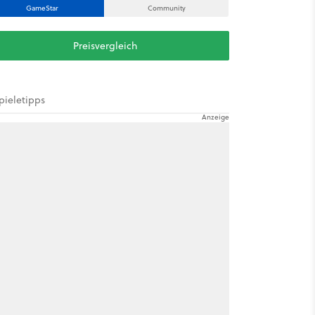
GameStar
Community
Preisvergleich
pieletipps