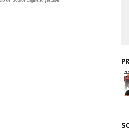
alb der Source Engine zu gestalten.
P
S