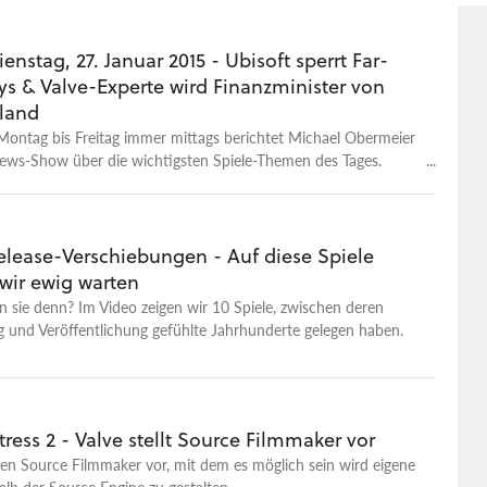
n Charakter, die für die Treffererkennung zuständige Hitbox
terhin die des dürren Spys. Ab sofort ist es also nur noch eure
d, wenn ihr partout daneben schießt.
enstag, 27. Januar 2015 - Ubisoft sperrt Far-
ys & Valve-Experte wird Finanzminister von
land
Montag bis Freitag immer mittags berichtet Michael Obermeier
News-Show über die wichtigsten Spiele-Themen des Tages.
. Januar 2015: Ubisoft sperrt Far Cry 4 Keys, Valve-
experte wird Finanzminister von Griechenland und Sony bringt
urück.
Release-Verschiebungen - Auf diese Spiele
wir ewig warten
n sie denn? Im Video zeigen wir 10 Spiele, zwischen deren
 und Veröffentlichung gefühlte Jahrhunderte gelegen haben.
ress 2 - Valve stellt Source Filmmaker vor
 den Source Filmmaker vor, mit dem es möglich sein wird eigene