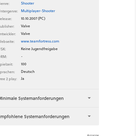
Shooter
enre:
Multiplayer-Shooter
ntergenre:
10.10.2007 (PC)
elease:
Valve
ublisher:
Valve
ntwickler:
www.teamfortress.com
ebseite:
Keine Jugendfreigabe
SK:
-
DRM:
100
pielzeit:
Deutsch
prachen:
Ja
ree 2 play:
Minimale Systemanforderungen
Empfohlene Systemanforderungen