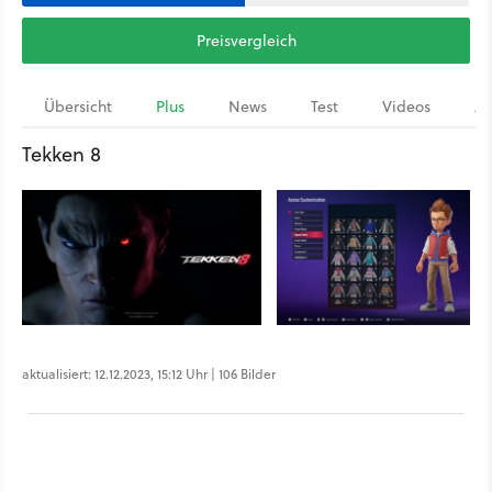
Preisvergleich
Übersicht
Plus
News
Test
Videos
Ar
Tekken 8
aktualisiert: 12.12.2023, 15:12 Uhr | 106 Bilder