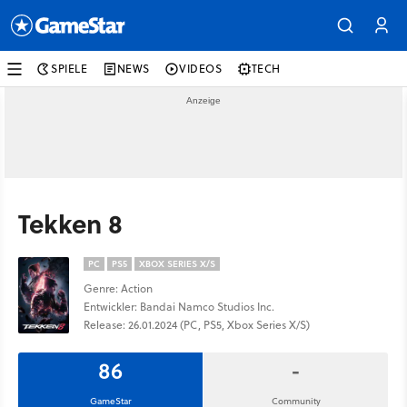
SPIELE
NEWS
VIDEOS
TECH
Tekken 8
PC
PS5
XBOX SERIES X/S
Genre: Action
Entwickler: Bandai Namco Studios Inc.
Release: 26.01.2024 (PC, PS5, Xbox Series X/S)
86
-
GameStar
Community