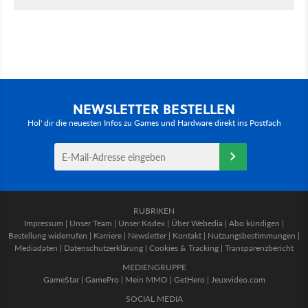
NEWSLETTER BESTELLEN
Hol' dir die neuesten Infos zu Games und Hardware direkt ins Postfach
RUBRIKEN
Impressum
|
Unser Team
|
Unser Kodex
|
Über Webedia
|
Abo kündigen
|
Bestellung widerrufen
|
Karriere
|
Newsletter
|
Kontakt
|
Nutzungsbestimmungen
|
Mediadaten
|
Datenschutzerklärung
|
Cookies & Tracking
|
Transparenzbericht
MEDIENGRUPPE
GameStar
|
GamePro
|
Mein MMO
|
GetHero
|
Jeuxvideo.com
SOCIAL MEDIA