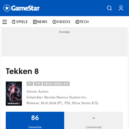
SPIELE
NEWS
VIDEOS
TECH
Tekken 8
PC
PS5
XBOX SERIES X/S
Genre: Action
Entwickler: Bandai Namco Studios Inc.
Release: 26.01.2024 (PC, PS5, Xbox Series X/S)
86
-
GameStar
Community