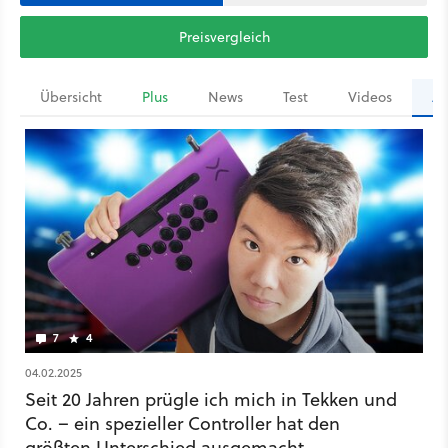
Preisvergleich
Übersicht
Plus
News
Test
Videos
Ar
7
4
04.02.2025
Seit 20 Jahren prügle ich mich in Tekken und
Co. – ein spezieller Controller hat den
größten Unterschied ausgemacht