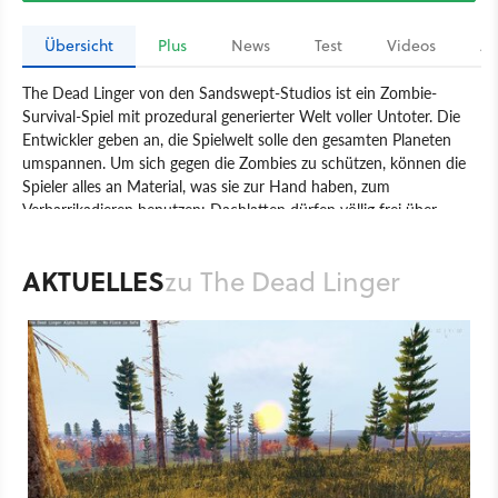
Übersicht
Plus
News
Test
Videos
Ar
The Dead Linger von den Sandswept-Studios ist ein Zombie-
Survival-Spiel mit prozedural generierter Welt voller Untoter. Die
Entwickler geben an, die Spielwelt solle den gesamten Planeten
umspannen. Um sich gegen die Zombies zu schützen, können die
Spieler alles an Material, was sie zur Hand haben, zum
Verbarrikadieren benutzen: Dachlatten dürfen völlig frei über
Türen und Fenster genagelt werden. Mit Hilfe eines
umfangreichen Crafting-Systems sollen sich allerhand nützliche
AKTUELLES
zu The Dead Linger
Gegenstände herstellen lassen. Das Spiel ist im Rahmen des Early
Access-Programms von Steam bereits vor Release spielbar.
Spiel
PC
Action
Ego-Shooter
Sandswept Studios
The Dead Linger
Shooter