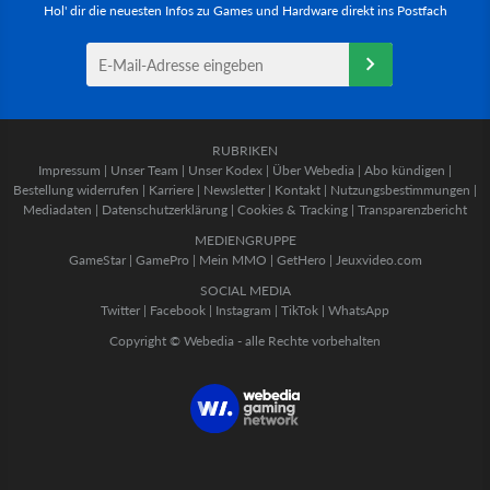
Hol' dir die neuesten Infos zu Games und Hardware direkt ins Postfach
RUBRIKEN
Impressum
|
Unser Team
|
Unser Kodex
|
Über Webedia
|
Abo kündigen
|
Bestellung widerrufen
|
Karriere
|
Newsletter
|
Kontakt
|
Nutzungsbestimmungen
|
Mediadaten
|
Datenschutzerklärung
|
Cookies & Tracking
|
Transparenzbericht
MEDIENGRUPPE
GameStar
|
GamePro
|
Mein MMO
|
GetHero
|
Jeuxvideo.com
SOCIAL MEDIA
Twitter
|
Facebook
|
Instagram
|
TikTok
|
WhatsApp
Copyright © Webedia - alle Rechte vorbehalten