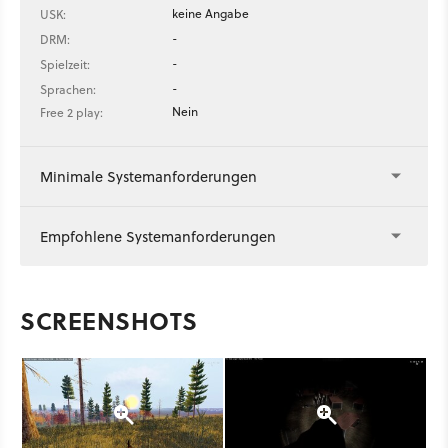
keine Angabe
USK:
-
DRM:
-
Spielzeit:
-
Sprachen:
Nein
Free 2 play:
Minimale Systemanforderungen
Empfohlene Systemanforderungen
SCREENSHOTS