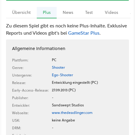
Übersicht
Plus
News
Test
Videos
Ar
Zu diesem Spiel gibt es noch keine Plus-Inhalte. Exklusive
Reports und Videos gibt's bei
GameStar Plus
.
Allgemeine Informationen
PC
Plattform:
Shooter
Genre:
Ego-Shooter
Untergenre:
Entwicklung eingestellt (PC)
Release:
27.09.2013 (PC)
Early-Access-Release:
-
Publisher:
Sandswept Studios
Entwickler:
www.thedeadlinger.com
Webseite:
keine Angabe
USK:
-
DRM: