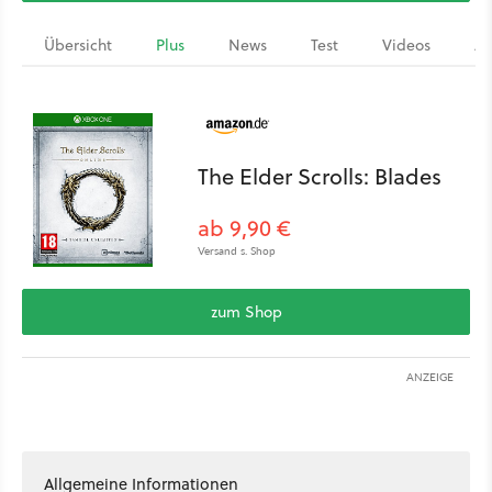
Übersicht
Plus
News
Test
Videos
Ar
The Elder Scrolls: Blades
ab 9,90 €
Versand s. Shop
zum Shop
ANZEIGE
Allgemeine Informationen