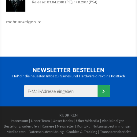
Release: 03.04.2018 (PC), 17.11.2017 (PS4)
mehr anzeigen
NEWSLETTER BESTELLEN
Hol' dir die neuesten Infos zu Games und Hardware direkt ins Postfach
RUBRIKEN
Impressum
|
Unser Team
|
Unser Kodex
|
Über Webedia
|
Abo kündigen
|
Bestellung widerrufen
|
Karriere
|
Newsletter
|
Kontakt
|
Nutzungsbestimmungen
|
Mediadaten
|
Datenschutzerklärung
|
Cookies & Tracking
|
Transparenzbericht