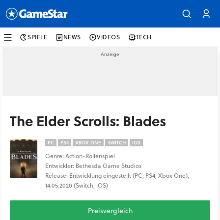
SPIELE
NEWS
VIDEOS
TECH
The Elder Scrolls: Blades
PC
PS4
XBOX ONE
SWITCH
IOS
Genre: Action-Rollenspiel
Entwickler: Bethesda Game Studios
Release: Entwicklung eingestellt (PC, PS4, Xbox One),
14.05.2020 (Switch, iOS)
Preisvergleich